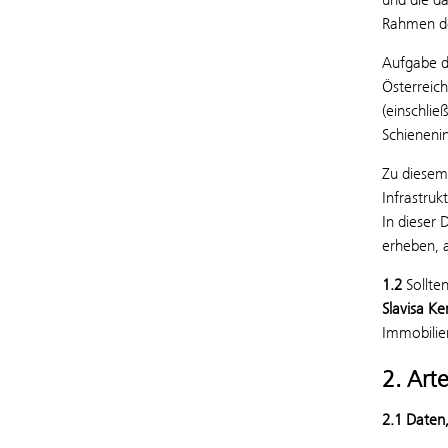
Rahmen de
Aufgabe d
Österreic
(einschli
Schieneni
Zu diesem
Infrastruk
In dieser 
erheben, 
1.2
Sollte
Slavisa Ke
Immobilie
2. Art
2.1 Daten, 