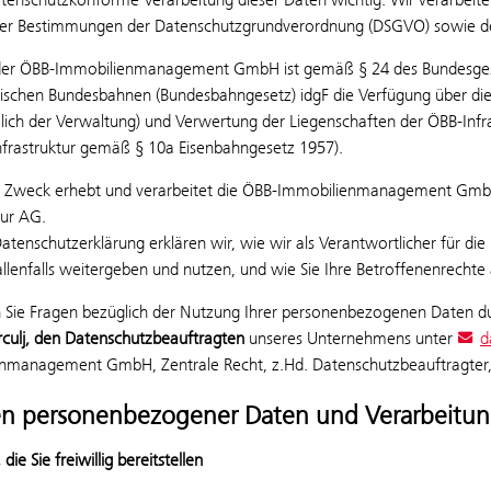
r Bestimmungen der Datenschutzgrundverordnung (DSGVO) sowie de
er ÖBB-Immobilienmanagement GmbH ist gemäß § 24 des Bundesgeset
hischen Bundesbahnen (Bundesbahngesetz) idgF die Verfügung über di
eßlich der Verwaltung) und Verwertung der Liegenschaften der ÖBB-In
nfrastruktur gemäß § 10a Eisenbahngesetz 1957).
 Zweck erhebt und verarbeitet die ÖBB-Immobilienmanagement GmbH 
tur AG.
Datenschutzerklärung erklären wir, wie wir als Verantwortlicher für 
allenfalls weitergeben und nutzen, und wie Sie Ihre Betroffenenrecht
n Sie Fragen bezüglich der Nutzung Ihrer personenbezogenen Daten du
rculj, den Datenschutzbeauftragten
unseres Unternehmens unter
d
nmanagement GmbH, Zentrale Recht, z.Hd. Datenschutzbeauftragter, 
en personenbezogener Daten und Verarbeitu
die Sie freiwillig bereitstellen