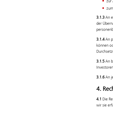
zur
zum
3.1.3
An e
der Übern
personenb
3.1.4
An pr
können od
Durchsetz
3.1.5
An be
Investoren
3.1.6
An j
4. Rec
4.1
Die Re
wir sie er