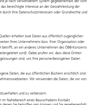
se und je nach verwendetem System gegebenenfalls der vom
 das berechtigte Interesse an der Gewährleistung der
ht durch Ihre Datenschutzinteressen oder Grundrechte und
ellen erhalten (wie Daten aus öffentlich zugänglichen
seiten Ihres Unternehmens bzw. Ihrer Organisation oder
betrifft, an ein anderes Unternehmen des ÖBB-Konzerns
rgeleitet wird). Dabei prüfen wir, dass diese Dritten
er gezwungen sind, uns Ihre personenbezogenen Daten
ene Daten, die aus öffentlichen Büchern ersichtlich sind
rnehmenswebseiten. Wir verwenden die Daten, die wir von
htzuerhalten und zu verbessern.
iner im Nahebereich eines Bauvorhabens Kontakt
n denen Sie betroffen sein können und Sie gegebenenfalls