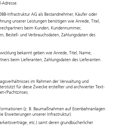
l-Adresse.
er ÖBB-Infrastruktur AG als Bestandnehmer, Käufer oder
chnung unserer Leistungen benötigen wie Anrede, Titel,
sprechpartners beim Kunden, Kundennummer,
en, Bestell- und Verbrauchsdaten, Zahlungsdaten des
abwicklung bekannt geben wie Anrede, Titel, Name,
ners beim Lieferanten, Zahlungsdaten des Lieferanten.
ragsverhältnisses im Rahmen der Verwaltung und
stützt für diese Zwecke erstellter und archivierter Text-
t-/Pachtzinses.
 Informationen (z. B. Baumaßnahmen auf Eisenbahnanlagen
e Erweiterungen unserer Infrastruktur).
arkeitsverträge, etc.) samt deren grundbücherlicher