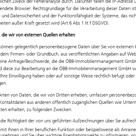
ßlichen Zweck der Fehleranalyse durch. Darunter fallen die IP-Adres
ndete Browser. Rechtsgrundlage für die Verarbeitung dieser Daten ist
 und Datensicherheit und der Funktionsfähigkeit der Systeme, das nic
eiten außer Kraft gesetzt wird (Art 6 Abs 1 lit f DSGVO).
 die wir von externen Quellen erhalten
önnen gelegentlich personenbezogene Daten über Sie von externen Qu
, dem Firmen- oder Grundbuch, aus veröffentlichten Angaben auf Web
eine Anfrage/Beschwerde, die die ÖBB-Immobilienmanagement GmbH 
nd diese zur Bearbeitung an die ÖBB-Immobilienmanagement GmbH weite
Ihre Einwilligung haben oder auf sonstige Weise rechtlich befugt od
gen.
rten von Daten, die wir von Dritten erheben, umfassen personenbezog
 Kontaktdaten aus anderen öffentlich zugänglichen Quellen wie Unte
itten erhalten, zu folgenden Zwecken:
die Richtigkeit der von uns geführten Aufzeichnungen über Sie aufrec
mit Ihnen in Ihrer beruflichen Funktion oder beispielsweise als Anra
zunehmen und Sie über wichtige Eisenbahnprojekte zu informieren, vo