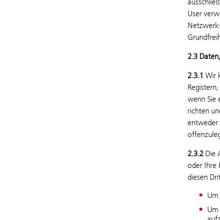
ausschlie
User verwe
Netzwerk-
Grundfreih
2.3 Daten,
2.3.1
Wir k
Registern
wenn Sie 
richten u
entweder 
offenzule
2.3.2
Die A
oder Ihre
diesen Dr
Um 
Um 
auf