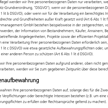
Regel werden wir Ihre personenbezogenen Daten nur verarbeiten, wenn 
tz-Grundverordnung, "DSGVO"), wenn wir die personenbezogenen Date
 1 lit b DSGVO), oder wenn wir für die Verarbeitung ein berechtigtes 
rechte und Grundfreiheiten außer Kraft gesetzt wird (Art 6 Abs 1 lit
nmanagement GmbH bestehen beispielsweise in der zeitgerechten, vo
hwerden, der Information von Bestandnehmern, Käufer, Anrainern, Be
etreffende Angelegenheiten, Projekte sowie der effizienten Projektabw
n eine Verarbeitung Ihrer personenbezogenen Daten erforderlich sein, 
 1 lit c DSGVO) wie etwa gesetzliche Aufbewahrungspflichten oder, u
 einer anderen Person zu schützen (Art 6 Abs 1 lit d DSGVO).
ir Ihre personenbezogenen Daten aufgrund anderer, oben nicht genan
erarbeiten, werden wir Sie zum gegebenen Zeitpunkt über diese berech
tenaufbewahrung
wahren Ihre personenbezogenen Daten auf, solange dies für die Zwecke
e Verpflichtungen oder berechtigte Interessen bestehen (z.B. um eine 
ungspflichten zu erfüllen oder Rechtsansprüche geltend zu machen).