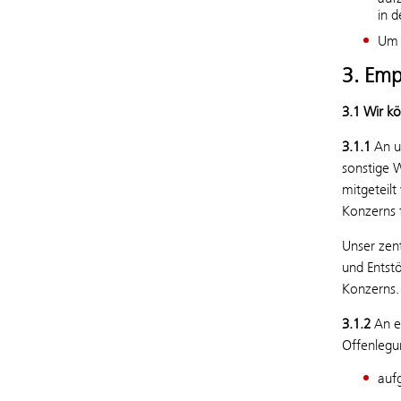
in 
Um 
3. Emp
3.1 Wir k
3.1.1
An un
sonstige 
mitgeteil
Konzerns 
Unser zent
und Entst
Konzerns.
3.1.2
An ei
Offenlegu
auf