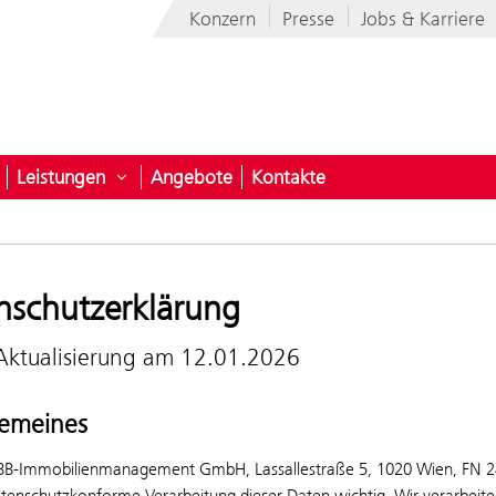
Konzern
Presse
Jobs & Karriere
Leistungen
Angebote
Kontakte
nehmen
ntermenü öffnen für Programme
Untermenü öffnen für Leistungen
nschutzerklärung
 Aktualisierung am 12.01.2026
gemeines
B-Immobilienmanagement GmbH, Lassallestraße 5, 1020 Wien, FN 24
atenschutzkonforme Verarbeitung dieser Daten wichtig. Wir verarbeit