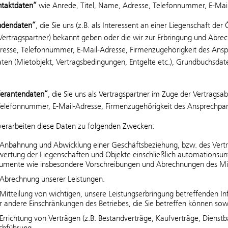
ntaktdaten“
wie Anrede, Titel, Name, Adresse, Telefonnummer, E-Mai
ndendaten“
, die Sie uns (z.B. als Interessent an einer Liegenschaft d
Vertragspartner) bekannt geben oder die wir zur Erbringung und Abre
esse, Telefonnummer, E-Mail-Adresse, Firmenzugehörigkeit des An
aten (Mietobjekt, Vertragsbedingungen, Entgelte etc.), Grundbuchsdat
eferantendaten“
, die Sie uns als Vertragspartner im Zuge der Vertrags
Telefonnummer, E-Mail-Adresse, Firmenzugehörigkeit des Ansprechpart
verarbeiten diese Daten zu folgenden Zwecken:
 Anbahnung und Abwicklung einer Geschäftsbeziehung, bzw. des Vert
ertung der Liegenschaften und Objekte einschließlich automationsunter
umente wie insbesondere Vorschreibungen und Abrechnungen des Mie
 Abrechnung unserer Leistungen.
 Mitteilung von wichtigen, unsere Leistungserbringung betreffenden
r andere Einschränkungen des Betriebes, die Sie betreffen können sowi
Errichtung von Verträgen (z.B. Bestandverträge, Kaufverträge, Dienstb
chführung.