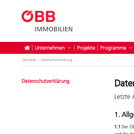
Unternehmen
Projekte
Programme
Untermenü öffnen für Unter
U
Startseite
Datenschutzerklärung
Date
Datenschutzerklärung
Letzte
1. All
1.1
Der ÖB
und die d