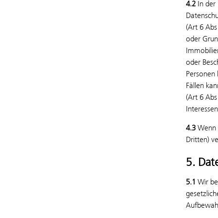
4.2
In der 
Datenschu
(Art 6 Abs
oder Grund
Immobilie
oder Besc
Personen b
Fällen kan
(Art 6 Abs
Interessen
4.3
Wenn w
Dritten) v
5. Da
5.1
Wir be
gesetzlich
Aufbewahr