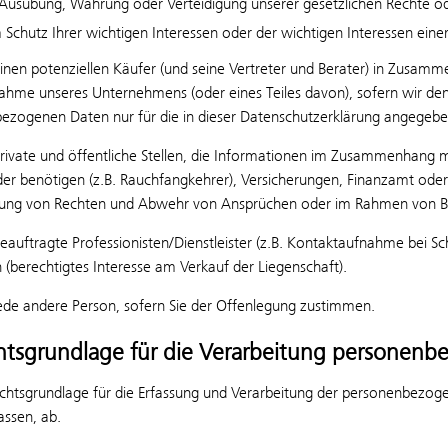
 Ausübung, Wahrung oder Verteidigung unserer gesetzlichen Rechte o
 Schutz Ihrer wichtigen Interessen oder der wichtigen Interessen eine
inen potenziellen Käufer (und seine Vertreter und Berater) in Zusa
ahme unseres Unternehmens (oder eines Teiles davon), sofern wir den 
ezogenen Daten nur für die in dieser Datenschutzerklärung angegeb
ivate und öffentliche Stellen, die Informationen im Zusammenhang m
er benötigen (z.B. Rauchfangkehrer), Versicherungen, Finanzamt oder
ung von Rechten und Abwehr von Ansprüchen oder im Rahmen von Be
auftragte Professionisten/Dienstleister (z.B. Kontaktaufnahme bei S
 (berechtigtes Interesse am Verkauf der Liegenschaft).
ede andere Person, sofern Sie der Offenlegung zustimmen.
htsgrundlage für die Verarbeitung personenb
chtsgrundlage für die Erfassung und Verarbeitung der personenbezog
fassen, ab.