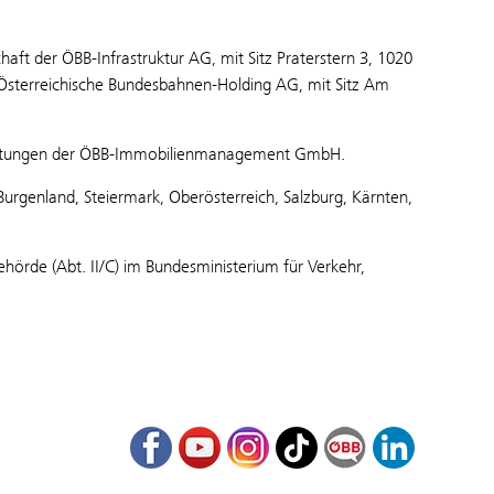
t der ÖBB-Infrastruktur AG, mit Sitz Praterstern 3, 1020
r Österreichische Bundesbahnen-Holding AG, mit Sitz Am
 Leistungen der ÖBB-Immobilienmanagement GmbH.
urgenland, Steiermark, Oberösterreich, Salzburg, Kärnten,
örde (Abt. II/C) im Bundesministerium für Verkehr,
Facebook
Youtube
Instagram
TikTok
ÖBB Corporate Bl
LinkedIn