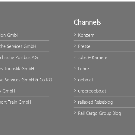
Channels
tion GmbH
Konzern
che Services GmbH
Presse
ichische Postbus AG
Jobs & Karriere
urs Touristik GmbH
Lehre
ve Services GmbH & Co KG
oebb.at
ty GmbH
unsereoebb.at
rport Train GmbH
railaxed Reiseblog
Rail Cargo Group Blog