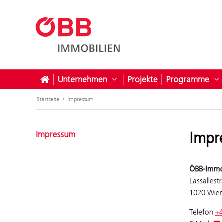
Unternehmen
Projekte
Programme
Untermenü öffnen für Unter
U
Startseite
Impressum
Impr
Impressum
ÖBB-Immo
Lassallest
1020 Wie
Telefon
+