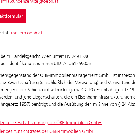
infra.kundenservice@oebb.at
taktformular
rtal:
konzern.oebb.at
rt beim Handelsgericht Wien unter: FN 249152a
uer-Identifikationsnummer/UID: ATU61259006
ensgegenstand der ÖBB-Immobilienmanagement GmbH ist insbesonder
che Bewirtschaftung (einschließlich der Verwaltung) und Verwertung d
en jene der Schieneninfrastruktur gemäß § 10a Eisenbahngesetz 1957
erden, und jene Liegenschaften, die ein Eisenbahninfrastrukturuntern
ahngesetz 1957) benötigt und die Ausübung der im Sinne von § 24 Abs
der der Geschäftsführung der ÖBB-Immobilien GmbH
der des Aufsichtsrates der ÖBB-Immobilien GmbH