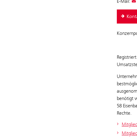
E-Mail:
​Kon
Konzernpo
Registrie
Umsatzste
Unternehm
bestmögli
ausgenomm
benötigt w
58 Eisenb
Rechte.
Mitglie
Mitglie