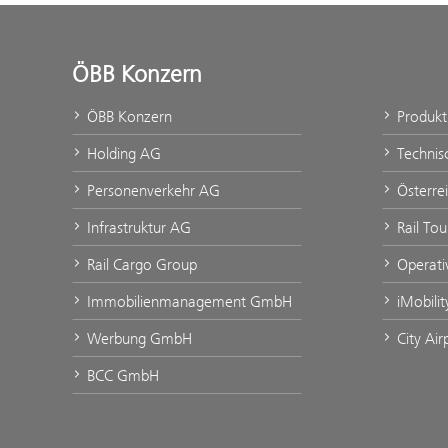
ÖBB Konzern
ÖBB Konzern
Produk
Holding AG
Technis
Personenverkehr AG
Österre
Infrastruktur AG
Rail To
Rail Cargo Group
Operati
Immobilienmanagement GmbH
iMobili
Werbung GmbH
City Ai
BCC GmbH