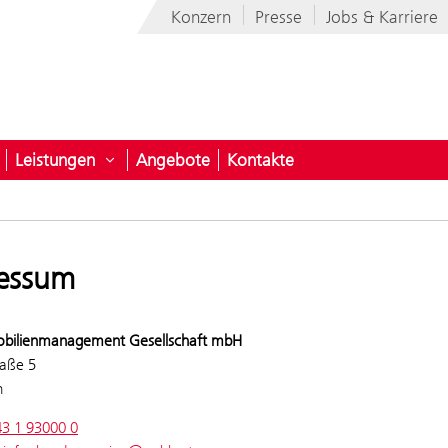
Konzern
Presse
Jobs & Karriere
Leistungen
Angebote
Kontakte
nehmen
ntermenü öffnen für Programme
Untermenü öffnen für Leistungen
essum
bilienmanagement Gesellschaft mbH
raße 5
n
43 1 93000 0