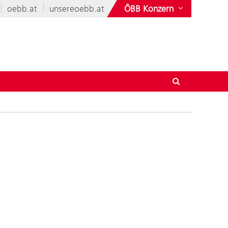
oebb.at
unsereoebb.at
ÖBB Konzern