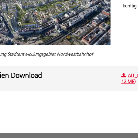
künftig
erung Stadtentwicklungsgebiet Nordwestbahnhof
ien Download
AIT_
12 MB)