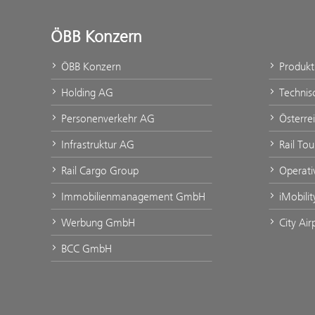
ÖBB Konzern
ÖBB Konzern
Produk
Holding AG
Technis
Personenverkehr AG
Österre
Infrastruktur AG
Rail To
Rail Cargo Group
Operati
Immobilienmanagement GmbH
iMobili
Werbung GmbH
City Ai
BCC GmbH