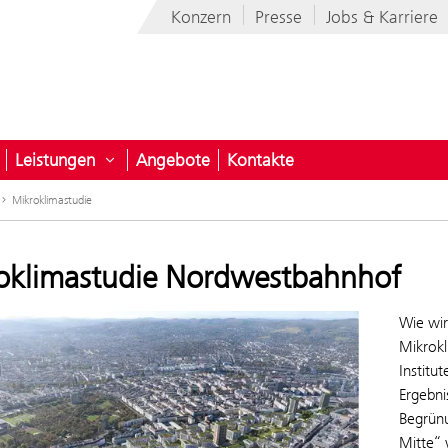
Konzern
Presse
Jobs & Karriere
Leistungen
Angebote
Kontakte
nehmen
ntermenü öffnen für Programme
Untermenü öffnen für Leistungen
Mikroklimastudie
oklimastudie Nordwestbahnhof
Wie wir
Mikrokl
Institu
Ergebni
Begrünu
Mitte“ 