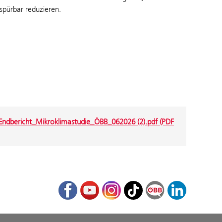
 spürbar reduzieren.
Endbericht_Mikroklimastudie_ÖBB_062026 (2).pdf (PDF
Facebook
Youtube
Instagram
TikTok
ÖBB Corporate Bl
LinkedIn