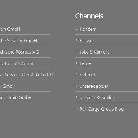
Channels
tion GmbH
Konzern
che Services GmbH
Presse
ichische Postbus AG
Jobs & Karriere
urs Touristik GmbH
Lehre
ve Services GmbH & Co KG
oebb.at
ty GmbH
unsereoebb.at
rport Train GmbH
railaxed Reiseblog
Rail Cargo Group Blog