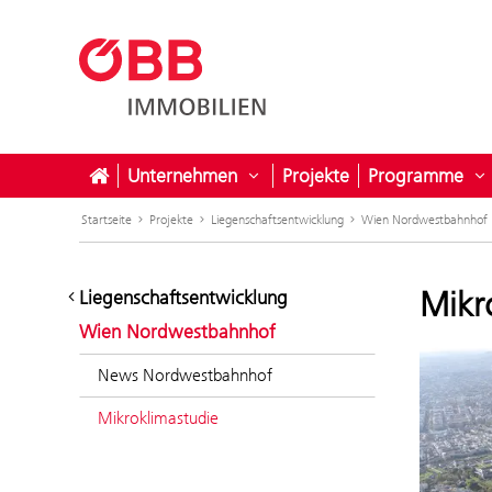
Unternehmen
Projekte
Programme
Untermenü öffnen für Unter
U
Startseite
Projekte
Liegenschaftsentwicklung
Wien Nordwestbahnhof
Mikr
Liegenschaftsentwicklung
Wien Nordwestbahnhof
News Nordwestbahnhof
Mikroklimastudie